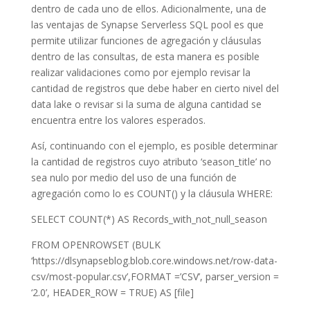
dentro de cada uno de ellos. Adicionalmente, una de
las ventajas de Synapse Serverless SQL pool es que
permite utilizar funciones de agregación y cláusulas
dentro de las consultas, de esta manera es posible
realizar validaciones como por ejemplo revisar la
cantidad de registros que debe haber en cierto nivel del
data lake o revisar si la suma de alguna cantidad se
encuentra entre los valores esperados.
Así, continuando con el ejemplo, es posible determinar
la cantidad de registros cuyo atributo ‘season_title’ no
sea nulo por medio del uso de una función de
agregación como lo es COUNT() y la cláusula WHERE:
SELECT COUNT(*) AS Records_with_not_null_season
FROM OPENROWSET (BULK
‘https://dlsynapseblog.blob.core.windows.net/row-data-
csv/most-popular.csv’,FORMAT =’CSV’, parser_version =
‘2.0’, HEADER_ROW = TRUE) AS [file]