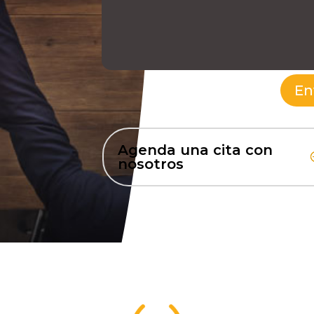
En
Agenda una cita con
nosotros